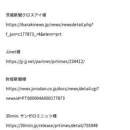
茨城新聞クロスアイ様
https://ibarakinews.jp/news/newsdetail.php?
f_jun=c177873_r4&elem=prt
JJnet様
https://jj-jj.net/partner/prtimes/234412/
財経新聞様
https://news.jorudan.co.jp/docs/news/detail.cgi?
newsid=PT000004A000177873
30min. サンゼロミニッツ様
https://30min.jp/release/prtimes/detail/755948