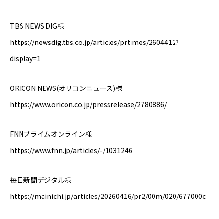
TBS NEWS DIG様
https://newsdig.tbs.co.jp/articles/prtimes/2604412?
display=1
ORICON NEWS(オリコンニュース)様
https://www.oricon.co.jp/pressrelease/2780886/
FNN
プライムオンライン様
https://www.fnn.jp/articles/-/1031246
毎日新聞デジタル様
https://mainichi.jp/articles/20260416/pr2/00m/020/677000c