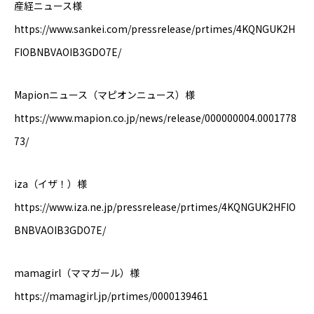
産経ニュース様
https://www.sankei.com/pressrelease/prtimes/4KQNGUK2H
FIOBNBVAOIB3GDO7E/
Mapionニュース（マピオンニュース）様
https://www.mapion.co.jp/news/release/000000004.0001778
73/
iza（イザ！）様
https://www.iza.ne.jp/pressrelease/prtimes/4KQNGUK2HFIO
BNBVAOIB3GDO7E/
mamagirl（ママガール）様
https://mamagirl.jp/prtimes/0000139461