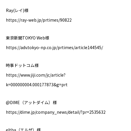
Ray(レイ
)
様
https://ray-web.jp/prtimes/90822
東京新聞
TOKYO Web
様
https://adv.tokyo-np.co.jp/prtimes/article144545/
時事ドットコム様
https://www.jiji.com/jc/article?
k=000000004.000177873&g=prt
@DIME（アットダイム）様
https://dime.jp/company_news/detail/?pr=2535632
eltha（エルザ）様