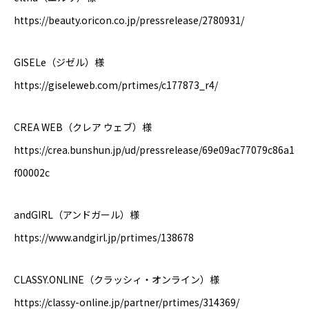
https://beauty.oricon.co.jp/pressrelease/2780931/
GISELe（ジゼル）様
https://giseleweb.com/prtimes/c177873_r4/
CREA WEB（クレア ウェブ）様
https://crea.bunshun.jp/ud/pressrelease/69e09ac77079c86a1
f00002c
andGIRL（アンドガール）様
https://www.andgirl.jp/prtimes/138678
CLASSY.ONLINE（クラッシィ・オンライン）様
https://classy-online.jp/partner/prtimes/314369/