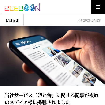
お知らせ
2026.04.23
CONTACT US
ENTRY
OUR DREAM
WHAT IS ZEEBOON
DREAM MAN
夢を創る仲間たち
BUSINESS
当社サービス「姫と侍」に関する記事が複数
お客様の夢を応援すること
のメディア様に掲載されました