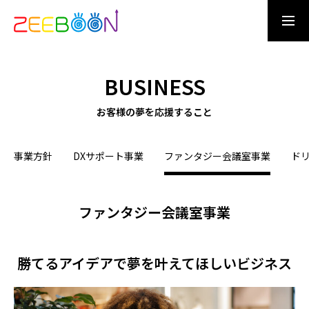
CONTACT US
ENTRY
BUSINESS
OUR DREAM
お客様の夢を応援すること
事業方針
DXサポート事業
ファンタジー会議室事業
ド
WHAT IS ZEEBOON
ファンタジー会議室事業
DREAM MAN
夢を創る仲間たち
勝てるアイデアで夢を叶えてほしいビジネス
BUSINESS
お客様の夢を応援すること