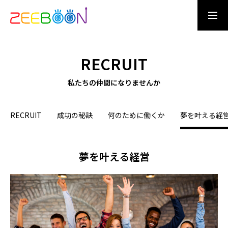
CONTACT US
ENTRY
RECRUIT
OUR DREAM
私たちの仲間になりませんか
RECRUIT
成功の秘訣
何のために働くか
夢を叶える経
WHAT IS ZEEBOON
夢を叶える経営
DREAM MAN
夢を創る仲間たち
BUSINESS
お客様の夢を応援すること