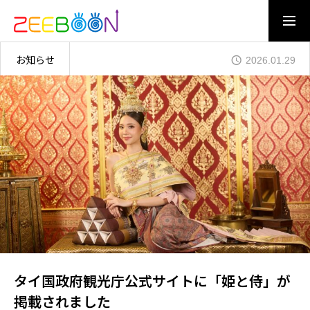
お知らせ
2026.01.29
CONTACT US
ENTRY
OUR DREAM
WHAT IS ZEEBOON
DREAM MAN
夢を創る仲間たち
BUSINESS
タイ国政府観光庁公式サイトに「姫と侍」が
お客様の夢を応援すること
掲載されました