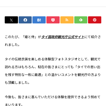
SUSTAINABILITY
PARTNER WANTED
このたび、「姫と侍」が
タイ国政府観光庁公式サイト
にて紹介さ
れました。
RECRUIT
タイの伝統衣装を楽しめる体験型フォトスタジオとして、観光で
NEWS
訪れる方はもちろん、駐在の皆さまにとっても「タイでの思い出
を残す特別な一枚に最適」との温かいコメントを観光庁の方より
も頂戴しました。
POLICY
今後も、皆さまに喜んでいただける体験を提供できるよう努めて
まいります。